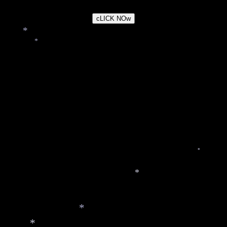
*
*
*
*
*